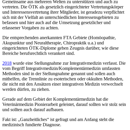
Gemeinsame aus mehreren Welten zu unterstützen und auch zu
vertreten. Die ÖTK als gesetzlich eingerichteter Vertretungskörper
und Interessensvertretung ihrer Mitglieder, ist geradezu verpflichtet
sich mit der Vielfalt an unterschiedlichen Interessensgebieten zu
befassen und hier auch auf die Umsetzung gesetzlicher und
erlassener Vorgaben zu achten.
Die entsprechenden anerkannten FTA Gebiete (Homöopathie,
Akupunktur und Neuraltherapie, Chiropraktik u.a.) und
eingerichteten ÖTK-Diplome geben Zeugnis darüber, wie diese
Bereiche berufsrechtlich verankert sind.
2018
wurde eine Stellungnahme zur Integrativmedizin verfasst. Die
vom Begriff Integrativmedizin/Komplementärmedizin umfassten
Methoden sind in der Stellungnahme genannt und sollen auch
mithelfen, die Trennlinie zu esoterischen oder okkulten Methoden,
die nicht mit den Ansätzen einer integrativen Medizin verwechselt
werden dürfen, zu ziehen.
Gerade auf dem Gebiet der Komplementärmedizin hat die
Veterinärmedizin Pionierarbeit geleistet, darauf sollten wir stolz sein
und sollten auch darauf aufbauen.
Fakt ist: „Ganzheitliches“ ist gefragt und am Anfang steht die
medizinisch fundierte Diagnose.