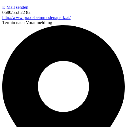
E-Mail senden
0680/553 22 82
http://www.praxisbeimmodenapark.at/
Termin nach Voranmeldung