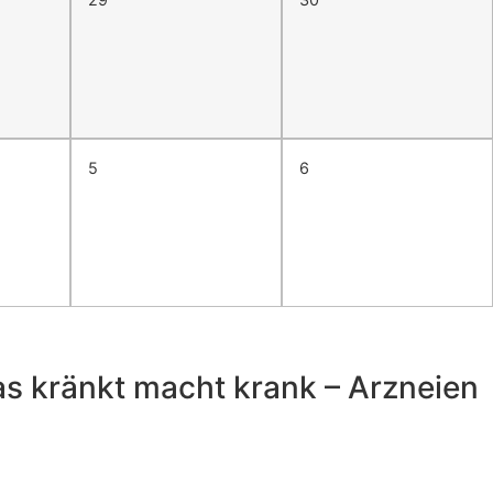
5
6
as kränkt macht krank – Arzneien