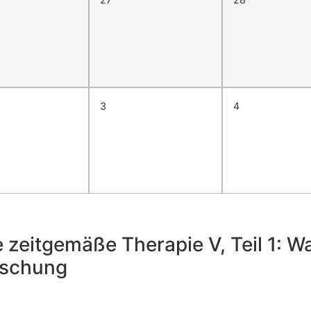
3
4
 zeitgemäße Therapie V, Teil 1: W
uschung