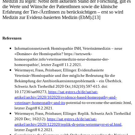
Medizin zu legen: Nebst dem aktuellen Stand der Forschung, gilt es
die Werte und Wünsche der PatientInnen sowie die klinische
Erfahrung der Tier-/ÄrztInnen zu berücksichtigen – erst so wird
Medizin zur Evidenz-basierten Medizin (EbM).[13]
Referenzen
Informationsnetzwerk Homöopathie INH, Veterinärmedizin – neue
«Domäne» der Homöopathie? https://netzwerk-
homoeopathie.info/veterinaermedizin-neue-domaene-der-
homoeopathie/, letzter Zugriff 11.2.2021.
Weiermayer, Frass, Peinbauer, Ellinger. Evidenzbasierte
Veterinär-/Homöopathie und ihre mögliche Bedeutung für die
Bekämpfung der Antibiotikaresistenzproblematik – ein Überblick.
Schweiz Arch Tierheilkd 2020 Oct;162(10):597-615. doi:
10.17236/sat00273,
https://sat.gstsvs.ch/de/sat/sat-
artikel/archiv/2020/102020/evidence-based-homeopathy-and-
veterinary-homeopathy-and-its
-potential-to-overcome-the-antimic.html,
letzter Zugriff 6.2.2021.
Weiermayer, Frass, Peinbauer, Ellinger. Replik. Schweiz Arch Tierheilkd
2020 Dec; 162(12).
https://sat.gstsvs.ch/de/sat/sat-
artikel/archiv/2020/122020/replik-dr-petra-weiermayer-et-al.html
,
letzter Zugriff 6.2.2021.