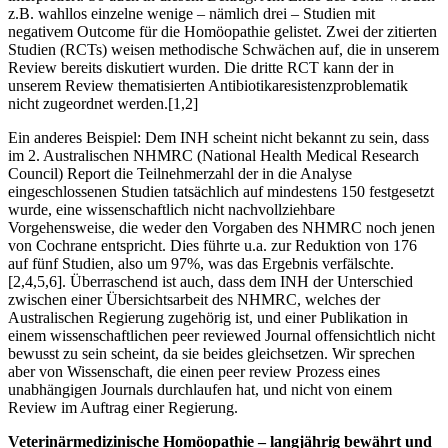
z.B. wahllos einzelne wenige – nämlich drei – Studien mit
negativem Outcome für die Homöopathie gelistet. Zwei der zitierten
Studien (RCTs) weisen methodische Schwächen auf, die in unserem
Review bereits diskutiert wurden. Die dritte RCT kann der in
unserem Review thematisierten Antibiotikaresistenzproblematik
nicht zugeordnet werden.[1,2]
Ein anderes Beispiel: Dem INH scheint nicht bekannt zu sein, dass
im 2. Australischen NHMRC (National Health Medical Research
Council) Report die Teilnehmerzahl der in die Analyse
eingeschlossenen Studien tatsächlich auf mindestens 150 festgesetzt
wurde, eine wissenschaftlich nicht nachvollziehbare
Vorgehensweise, die weder den Vorgaben des NHMRC noch jenen
von Cochrane entspricht. Dies führte u.a. zur Reduktion von 176
auf fünf Studien, also um 97%, was das Ergebnis verfälschte.
[2,4,5,6]. Überraschend ist auch, dass dem INH der Unterschied
zwischen einer Übersichtsarbeit des NHMRC, welches der
Australischen Regierung zugehörig ist, und einer Publikation in
einem wissenschaftlichen peer reviewed Journal offensichtlich nicht
bewusst zu sein scheint, da sie beides gleichsetzen. Wir sprechen
aber von Wissenschaft, die einen peer review Prozess eines
unabhängigen Journals durchlaufen hat, und nicht von einem
Review im Auftrag einer Regierung.
Veterinärmedizinische Homöopathie – langjährig bewährt und