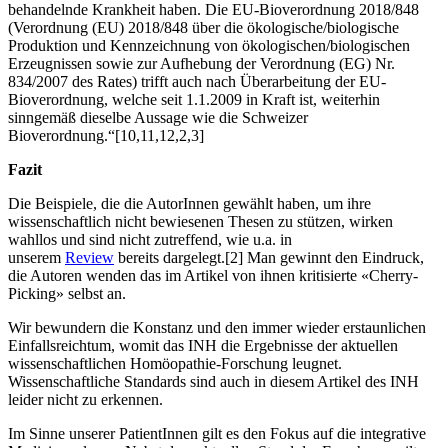
behandelnde Krankheit haben. Die EU-Bioverordnung 2018/848
(Verordnung (EU) 2018/848 über die ökologische/biologische
Produktion und Kennzeichnung von ökologischen/biologischen
Erzeugnissen sowie zur Aufhebung der Verordnung (EG) Nr.
834/2007 des Rates) trifft auch nach Überarbeitung der EU-
Bioverordnung, welche seit 1.1.2009 in Kraft ist, weiterhin
sinngemäß dieselbe Aussage wie die Schweizer
Bioverordnung.“[10,11,12,2,3]
Fazit
Die Beispiele, die die AutorInnen gewählt haben, um ihre
wissenschaftlich nicht bewiesenen Thesen zu stützen, wirken
wahllos und sind nicht zutreffend, wie u.a. in
unserem
Review
bereits dargelegt.[2] Man gewinnt den Eindruck,
die Autoren wenden das im Artikel von ihnen kritisierte «Cherry-
Picking» selbst an.
Wir bewundern die Konstanz und den immer wieder erstaunlichen
Einfallsreichtum, womit das INH die Ergebnisse der aktuellen
wissenschaftlichen Homöopathie-Forschung leugnet.
Wissenschaftliche Standards sind auch in diesem Artikel des INH
leider nicht zu erkennen.
Im Sinne unserer PatientInnen gilt es den Fokus auf die integrative