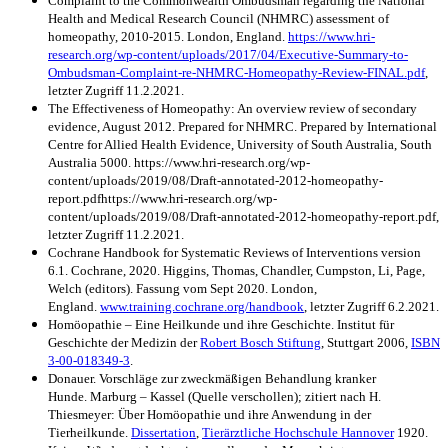
Complaint to the Commonwealth Ombudsman regarding the National
Health and Medical Research Council (NHMRC) assessment of
homeopathy, 2010-2015. London, England.
https://www.hri-
research.org/wp-content/uploads/2017/04/Executive-Summary-to-
Ombudsman-Complaint-re-NHMRC-Homeopathy-Review-FINAL.pdf
,
letzter Zugriff 11.2.2021.
The Effectiveness of Homeopathy: An overview review of secondary
evidence, August 2012. Prepared for NHMRC. Prepared by International
Centre for Allied Health Evidence, University of South Australia, South
Australia 5000. https://www.hri-research.org/wp-
content/uploads/2019/08/Draft-annotated-2012-homeopathy-
report.pdfhttps://www.hri-research.org/wp-
content/uploads/2019/08/Draft-annotated-2012-homeopathy-report.pdf,
letzter Zugriff 11.2.2021.
Cochrane Handbook for Systematic Reviews of Interventions version
6.1. Cochrane, 2020. Higgins, Thomas, Chandler, Cumpston, Li, Page,
Welch (editors). Fassung vom Sept 2020. London,
England.
www.training.cochrane.org/handbook
, letzter Zugriff 6.2.2021.
Homöopathie – Eine Heilkunde und ihre Geschichte. Institut für
Geschichte der Medizin der
Robert Bosch Stiftung
, Stuttgart 2006,
ISBN
3-00-018349-3
.
Donauer. Vorschläge zur zweckmäßigen Behandlung kranker
Hunde. Marburg – Kassel (Quelle verschollen); zitiert nach H.
Thiesmeyer: Über Homöopathie und ihre Anwendung in der
Tierheilkunde.
Dissertation
,
Tierärztliche Hochschule Hannover
1920.