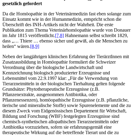
gesetzlich gefordert
Da die Homöopathie in der Veterinärmedizin fast eben solange zum
Einsatz kommt wie in der Humanmedizin, entspricht schon die
Überschrift des INH-Artikels nicht der Wahrheit. Die erste
Publikation zum Thema Veterinärhomöopathie wurde von Donauer
im Jahr 1815 veröffentlicht.
[7,8]
Hahnemann selbst schreibt 1829,
dass „… Thiere … ebenso sicher und gewiß, als die Menschen zu
heilen“ wären.
[8,9]
Neben der langjährigen klinischen Erfahrung der TierärztInnen mit
Zusatzausbildung in Homöopathie formuliert die Schweizer
Verordnung über die biologische Landwirtschaft und
Kennzeichnung biologisch produzierter Erzeugnisse und
Lebensmittel vom 22.9.1997 klar: „Für die Verwendung von
Tierarzneimitteln in der biologischen Tierhaltung gelten folgende
Grundsätze: Phytotherapeutische Erzeugnisse (z.B.
Pflanzenextrakte, ausgenommen Antibiotika, oder
Pflanzenessenzen), homöopathische Erzeugnisse (z.B. pflanzliche,
tierische und mineralische Stoffe) sowie Spurenelemente und die zu
diesem Zweck vom Eidgenössischen Departement für Wirtschaft,
Bildung und Forschung (WBF) festgelegten Erzeugnisse sind
chemisch-synthetischen allopathischen Tierarzneimitteln oder
Antibiotika vorzuziehen, sofern sie erfahrungsgemäß eine
therapeutische Wirkung auf die betreffende Tierart und die zu