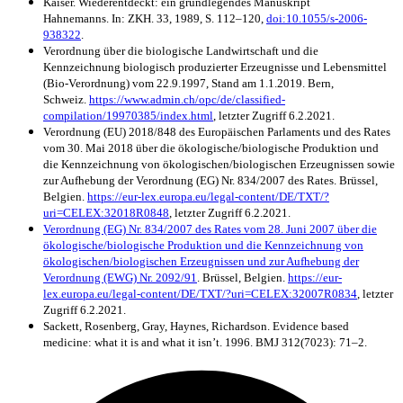
Kaiser. Wiederentdeckt: ein grundlegendes Manuskript
Hahnemanns. In: ZKH. 33, 1989, S. 112–120,
doi:10.1055/s-2006-
938322
.
Verordnung über die biologische Landwirtschaft und die
Kennzeichnung biologisch produzierter Erzeugnisse und Lebensmittel
(Bio-Verordnung) vom 22.9.1997, Stand am 1.1.2019. Bern,
Schweiz.
https://www.admin.ch/opc/de/classified-
compilation/19970385/index.html
, letzter Zugriff 6.2.2021.
Verordnung (EU) 2018/848 des Europäischen Parlaments und des Rates
vom 30. Mai 2018 über die ökologische/biologische Produktion und
die Kennzeichnung von ökologischen/biologischen Erzeugnissen sowie
zur Aufhebung der Verordnung (EG) Nr. 834/2007 des Rates. Brüssel,
Belgien.
https://eur-lex.europa.eu/legal-content/DE/TXT/?
uri=CELEX:32018R0848
, letzter Zugriff 6.2.2021.
Verordnung (EG) Nr. 834/2007 des Rates vom 28. Juni 2007 über die
ökologische/biologische Produktion und die Kennzeichnung von
ökologischen/biologischen Erzeugnissen und zur Aufhebung der
Verordnung (EWG) Nr. 2092/91
. Brüssel, Belgien.
https://eur-
lex.europa.eu/legal-content/DE/TXT/?uri=CELEX:32007R0834
, letzter
Zugriff 6.2.2021.
Sackett, Rosenberg, Gray, Haynes, Richardson. Evidence based
medicine: what it is and what it isn’t. 1996. BMJ 312(7023): 71–2.