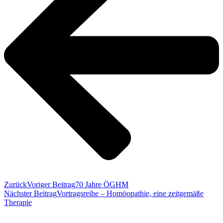
Zurück
Voriger Beitrag
70 Jahre ÖGHM
Nächster Beitrag
Vortragsreihe – Homöopathie, eine zeitgemäße
Therapie