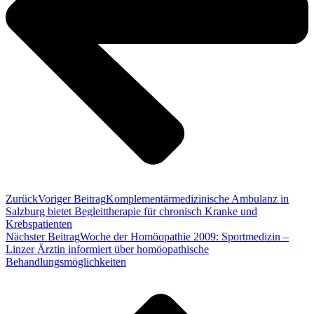
Zurück
Voriger Beitrag
Komplementärmedizinische Ambulanz in
Salzburg bietet Begleittherapie für chronisch Kranke und
Krebspatienten
Nächster Beitrag
Woche der Homöopathie 2009: Sportmedizin –
Linzer Ärztin informiert über homöopathische
Behandlungsmöglichkeiten