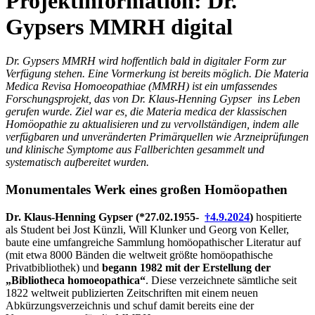
Projektinformation: Dr.
Gypsers MMRH digital
Dr. Gypsers MMRH wird hoffentlich bald in digitaler Form zur
Verfügung stehen. Eine Vormerkung ist bereits möglich. Die Materia
Medica Revisa Homoeopathiae (MMRH) ist ein umfassendes
Forschungsprojekt, das von Dr. Klaus-Henning Gypser ins Leben
gerufen wurde. Ziel war es, die Materia medica der klassischen
Homöopathie zu aktualisieren und zu vervollständigen, indem alle
verfügbaren und unveränderten Primärquellen wie Arzneiprüfungen
und klinische Symptome aus Fallberichten gesammelt und
systematisch aufbereitet wurden.
Monumentales Werk eines großen Homöopathen
Dr. Klaus-Henning Gypser (*27.02.1955-
†4.9.2024
)
hospitierte
als Student bei Jost Künzli, Will Klunker und Georg von Keller,
baute eine umfangreiche Sammlung homöopathischer Literatur auf
(mit etwa 8000 Bänden die weltweit größte homöopathische
Privatbibliothek) und
begann 1982 mit der Erstellung der
„Bibliotheca homoeopathica“
. Diese verzeichnete sämtliche seit
1822 weltweit publizierten Zeitschriften mit einem neuen
Abkürzungsverzeichnis und schuf damit bereits eine der