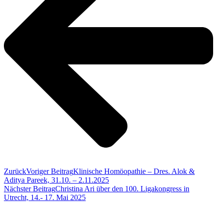
Zurück
Voriger Beitrag
Klinische Homöopathie – Dres. Alok &
Aditya Pareek, 31.10. – 2.11.2025
Nächster Beitrag
Christina Ari über den 100. Ligakongress in
Utrecht, 14.- 17. Mai 2025