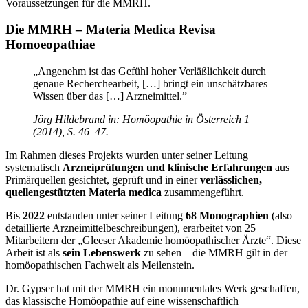
Voraussetzungen für die MMRH.
Die MMRH – Materia Medica Revisa
Homoeopathiae
„Angenehm ist das Gefühl hoher Verläßlichkeit durch
genaue Recherchearbeit, […] bringt ein unschätzbares
Wissen über das […] Arzneimittel.”
Jörg Hildebrand in: Homöopathie in Österreich 1
(2014), S. 46–47.
Im Rahmen dieses Projekts wurden unter seiner Leitung
systematisch
Arzneiprüfungen und klinische Erfahrungen
aus
Primärquellen gesichtet, geprüft und in einer
verlässlichen,
quellengestützten Materia medica
zusammengeführt.
Bis
2022
entstanden unter seiner Leitung
68 Monographien
(also
detaillierte Arzneimittelbeschreibungen), erarbeitet von 25
Mitarbeitern der „Gleeser Akademie homöopathischer Ärzte“. Diese
Arbeit ist als
sein Lebenswerk
zu sehen – die MMRH gilt in der
homöopathischen Fachwelt als Meilenstein.
Dr. Gypser hat mit der MMRH ein monumentales Werk geschaffen,
das klassische Homöopathie auf eine wissenschaftlich