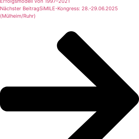
Erfolgsmodell von 1997–2021​
Nächster Beitrag
SiMILE-Kongress: 28.-29.06.2025
(Mülheim/Ruhr)