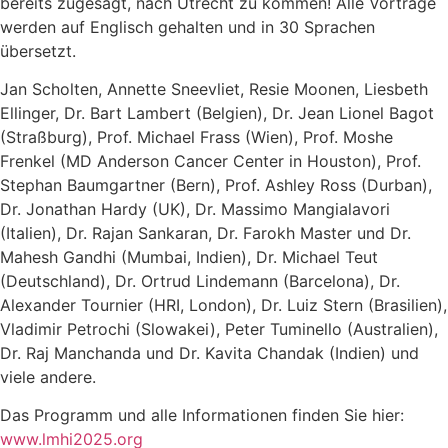
bereits zugesagt, nach Utrecht zu kommen! Alle Vorträge
werden auf Englisch gehalten und in 30 Sprachen
übersetzt.
Jan Scholten, Annette Sneevliet, Resie Moonen, Liesbeth
Ellinger, Dr. Bart Lambert (Belgien), Dr. Jean Lionel Bagot
(Straßburg), Prof. Michael Frass (Wien), Prof. Moshe
Frenkel (MD Anderson Cancer Center in Houston), Prof.
Stephan Baumgartner (Bern), Prof. Ashley Ross (Durban),
Dr. Jonathan Hardy (UK), Dr. Massimo Mangialavori
(Italien), Dr. Rajan Sankaran, Dr. Farokh Master und Dr.
Mahesh Gandhi (Mumbai, Indien), Dr. Michael Teut
(Deutschland), Dr. Ortrud Lindemann (Barcelona), Dr.
Alexander Tournier (HRI, London), Dr. Luiz Stern (Brasilien),
Vladimir Petrochi (Slowakei), Peter Tuminello (Australien),
Dr. Raj Manchanda und Dr. Kavita Chandak (Indien) und
viele andere.
Das Programm und alle Informationen finden Sie hier:
www.lmhi2025.org