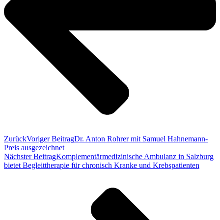
Zurück
Voriger Beitrag
Dr. Anton Rohrer mit Samuel Hahnemann-
Preis ausgezeichnet
Nächster Beitrag
Komplementärmedizinische Ambulanz in Salzburg
bietet Begleittherapie für chronisch Kranke und Krebspatienten