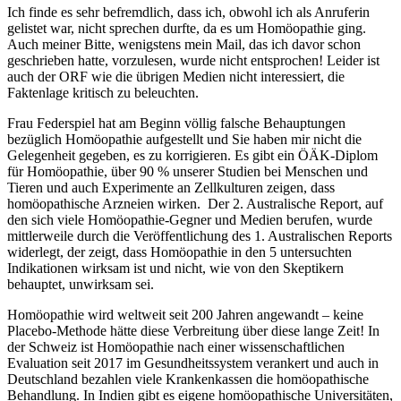
Ich finde es sehr befremdlich, dass ich, obwohl ich als Anruferin
gelistet war, nicht sprechen durfte, da es um Homöopathie ging.
Auch meiner Bitte, wenigstens mein Mail, das ich davor schon
geschrieben hatte, vorzulesen, wurde nicht entsprochen! Leider ist
auch der ORF wie die übrigen Medien nicht interessiert, die
Faktenlage kritisch zu beleuchten.
Frau Federspiel hat am Beginn völlig falsche Behauptungen
bezüglich Homöopathie aufgestellt und Sie haben mir nicht die
Gelegenheit gegeben, es zu korrigieren. Es gibt ein ÖÄK-Diplom
für Homöopathie, über 90 % unserer Studien bei Menschen und
Tieren und auch Experimente an Zellkulturen zeigen, dass
homöopathische Arzneien wirken. Der 2. Australische Report, auf
den sich viele Homöopathie-Gegner und Medien berufen, wurde
mittlerweile durch die Veröffentlichung des 1. Australischen Reports
widerlegt, der zeigt, dass Homöopathie in den 5 untersuchten
Indikationen wirksam ist und nicht, wie von den Skeptikern
behauptet, unwirksam sei.
Homöopathie wird weltweit seit 200 Jahren angewandt – keine
Placebo-Methode hätte diese Verbreitung über diese lange Zeit! In
der Schweiz ist Homöopathie nach einer wissenschaftlichen
Evaluation seit 2017 im Gesundheitssystem verankert und auch in
Deutschland bezahlen viele Krankenkassen die homöopathische
Behandlung. In Indien gibt es eigene homöopathische Universitäten,