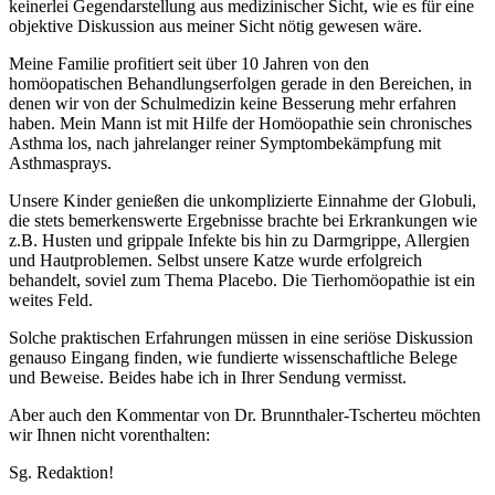
keinerlei Gegendarstellung aus medizinischer Sicht, wie es für eine
objektive Diskussion aus meiner Sicht nötig gewesen wäre.
Meine Familie profitiert seit über 10 Jahren von den
homöopatischen Behandlungserfolgen gerade in den Bereichen, in
denen wir von der Schulmedizin keine Besserung mehr erfahren
haben. Mein Mann ist mit Hilfe der Homöopathie sein chronisches
Asthma los, nach jahrelanger reiner Symptombekämpfung mit
Asthmasprays.
Unsere Kinder genießen die unkomplizierte Einnahme der Globuli,
die stets bemerkenswerte Ergebnisse brachte bei Erkrankungen wie
z.B. Husten und grippale Infekte bis hin zu Darmgrippe, Allergien
und Hautproblemen. Selbst unsere Katze wurde erfolgreich
behandelt, soviel zum Thema Placebo. Die Tierhomöopathie ist ein
weites Feld.
Solche praktischen Erfahrungen müssen in eine seriöse Diskussion
genauso Eingang finden, wie fundierte wissenschaftliche Belege
und Beweise. Beides habe ich in Ihrer Sendung vermisst.
Aber auch den Kommentar von Dr. Brunnthaler-Tscherteu möchten
wir Ihnen nicht vorenthalten:
Sg. Redaktion!