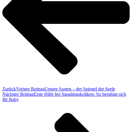
Zurück
Voriger Beitrag
Unsere Augen – der Spiegel der Seele
Nächster Beitrag
Erste Hilfe bei Säuglingskoliken: So beruhigt sich
Ihr Baby