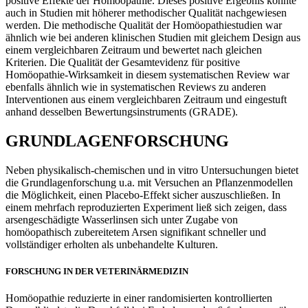
positive Effekte der Homöopathie. Dieses positive Ergebnis konnte
auch in Studien mit höherer methodischer Qualität nachgewiesen
werden. Die methodische Qualität der Homöopathiestudien war
ähnlich wie bei anderen klinischen Studien mit gleichem Design aus
einem vergleichbaren Zeitraum und bewertet nach gleichen
Kriterien. Die Qualität der Gesamtevidenz für positive
Homöopathie-Wirksamkeit in diesem systematischen Review war
ebenfalls ähnlich wie in systematischen Reviews zu anderen
Interventionen aus einem vergleichbaren Zeitraum und eingestuft
anhand desselben Bewertungsinstruments (GRADE).
GRUNDLAGENFORSCHUNG
Neben physikalisch-chemischen und in vitro Untersuchungen bietet
die Grundlagenforschung u.a. mit Versuchen an Pflanzenmodellen
die Möglichkeit, einen Placebo-Effekt sicher auszuschließen. In
einem mehrfach reproduzierten Experiment ließ sich zeigen, dass
arsengeschädigte Wasserlinsen sich unter Zugabe von
homöopathisch zubereitetem Arsen signifikant schneller und
vollständiger erholten als unbehandelte Kulturen.
FORSCHUNG IN DER VETERINÄRMEDIZIN
Homöopathie reduzierte in einer randomisierten kontrollierten