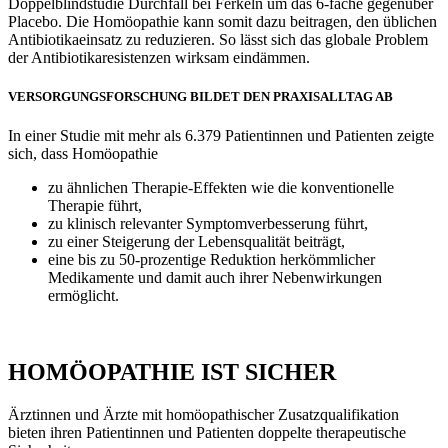
Doppelblindstudie Durchfall bei Ferkeln um das 6-fache gegenüber
Placebo. Die Homöopathie kann somit dazu beitragen, den üblichen
Antibiotikaeinsatz zu reduzieren. So lässt sich das globale Problem
der Antibiotikaresistenzen wirksam eindämmen.
VERSORGUNGSFORSCHUNG BILDET DEN PRAXISALLTAG AB
In einer Studie mit mehr als 6.379 Patientinnen und Patienten zeigte
sich, dass Homöopathie
zu ähnlichen Therapie-Effekten wie die konventionelle
Therapie führt,
zu klinisch relevanter Symptomverbesserung führt,
zu einer Steigerung der Lebensqualität beiträgt,
eine bis zu 50-prozentige Reduktion herkömmlicher
Medikamente und damit auch ihrer Nebenwirkungen
ermöglicht.
HOMÖOPATHIE IST SICHER
Ärztinnen und Ärzte mit homöopathischer Zusatzqualifikation
bieten ihren Patientinnen und Patienten doppelte therapeutische