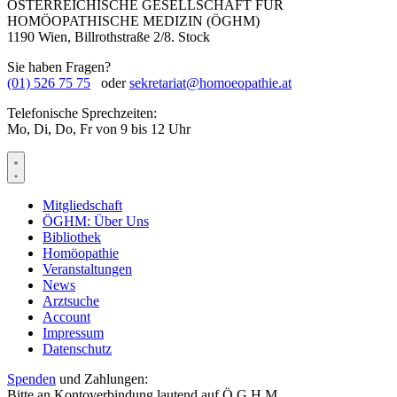
ÖSTERREICHISCHE GESELLSCHAFT FÜR
HOMÖOPATHISCHE MEDIZIN (ÖGHM)
1190 Wien, Billrothstraße 2/8. Stock
Sie haben Fragen?
(01) 526 75 75
oder
sekretariat@homoeopathie.at
Telefonische Sprechzeiten:
Mo, Di, Do, Fr von 9 bis 12 Uhr
Mitgliedschaft
ÖGHM: Über Uns
Bibliothek
Homöopathie
Veranstaltungen
News
Arztsuche
Account
Impressum
Datenschutz
Spenden
und Zahlungen:
Bitte an Kontoverbindung lautend auf Ö.G.H.M.