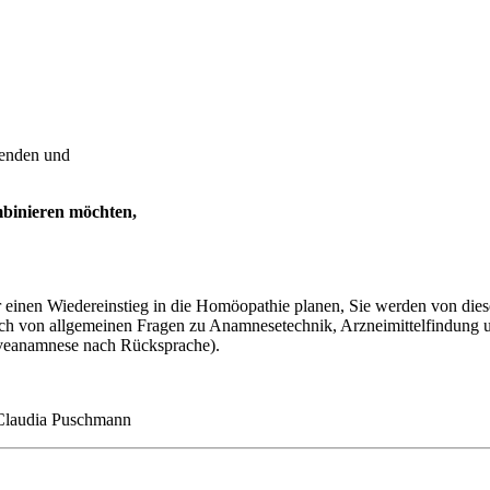
wenden und
mbinieren möchten,
der einen Wiedereinstieg in die Homöopathie planen, Sie werden von di
ich von allgemeinen Fragen zu Anamnesetechnik, Arzneimittelfindung u
iveanamnese nach Rücksprache).
. Claudia Puschmann