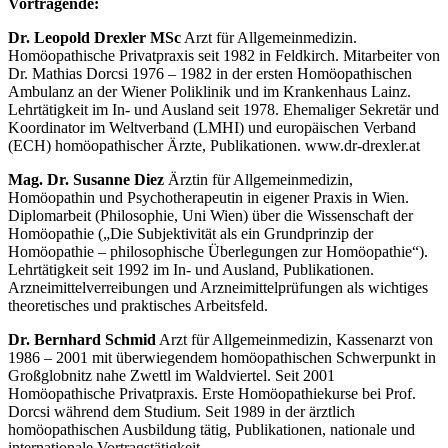
Vortragende:
Dr. Leopold Drexler MSc
Arzt für Allgemeinmedizin.
Homöopathische Privatpraxis seit 1982 in Feldkirch. Mitarbeiter von
Dr. Mathias Dorcsi 1976 – 1982 in der ersten Homöopathischen
Ambulanz an der Wiener Poliklinik und im Krankenhaus Lainz.
Lehrtätigkeit im In- und Ausland seit 1978. Ehemaliger Sekretär und
Koordinator im Weltverband (LMHI) und europäischen Verband
(ECH) homöopathischer Ärzte, Publikationen. www.dr-drexler.at
Mag. Dr. Susanne Diez
Ärztin für Allgemeinmedizin,
Homöopathin und Psychotherapeutin in eigener Praxis in Wien.
Diplomarbeit (Philosophie, Uni Wien) über die Wissenschaft der
Homöopathie („Die Subjektivität als ein Grundprinzip der
Homöopathie – philosophische Überlegungen zur Homöopathie“).
Lehrtätigkeit seit 1992 im In- und Ausland, Publikationen.
Arzneimittelverreibungen und Arzneimittelprüfungen als wichtiges
theoretisches und praktisches Arbeitsfeld.
Dr. Bernhard Schmid
Arzt für Allgemeinmedizin, Kassenarzt von
1986 – 2001 mit überwiegendem homöopathischen Schwerpunkt in
Großglobnitz nahe Zwettl im Waldviertel. Seit 2001
Homöopathische Privatpraxis. Erste Homöopathiekurse bei Prof.
Dorcsi während dem Studium. Seit 1989 in der ärztlich
homöopathischen Ausbildung tätig, Publikationen, nationale und
internationale Vortragstätigkeit.