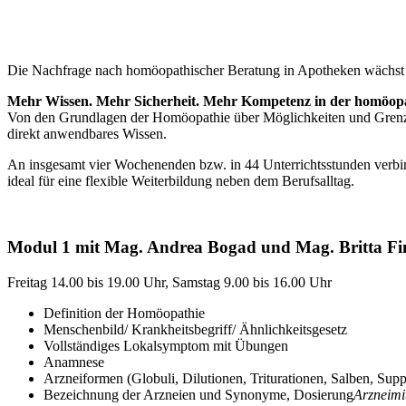
Die Nachfrage nach homöopathischer Beratung in Apotheken wächst s
Mehr Wissen. Mehr Sicherheit. Mehr Kompetenz in der homöopa
Von den Grundlagen der Homöopathie über Möglichkeiten und Grenzen 
direkt anwendbares Wissen.
An insgesamt vier Wochenenden bzw. in 44 Unterrichtsstunden verbi
ideal für eine flexible Weiterbildung neben dem Berufsalltag.
Modul 1 mit Mag. Andrea Bogad und Mag. Britta F
Freitag 14.00 bis 19.00 Uhr, Samstag 9.00 bis 16.00 Uhr
Definition der Homöopathie
Menschenbild/ Krankheitsbegriff/ Ähnlichkeitsgesetz
Vollständiges Lokalsymptom mit Übungen
Anamnese
Arzneiformen (Globuli, Dilutionen, Triturationen, Salben, Sup
Bezeichnung der Arzneien und Synonyme, Dosierung
Arzneimi