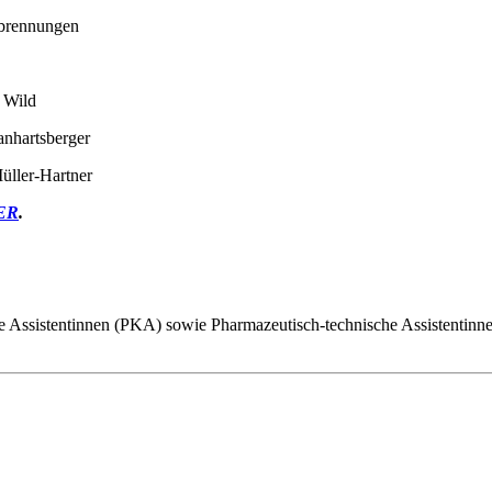
rbrennungen
 Wild
anhartsberger
ller-Hartner
ER
.
he Assistentinnen (PKA) sowie Pharmazeutisch-technische Assistentinn