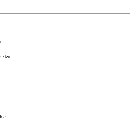
n
fekten
hie