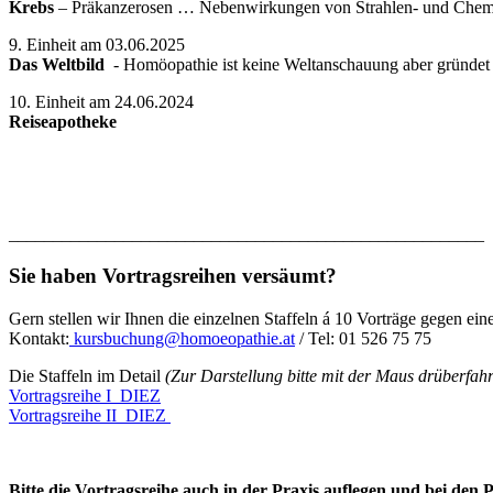
Krebs
– Präkanzerosen … Nebenwirkungen von Strahlen- und Chem
9. Einheit am 03.06.2025
Das Weltbild
- Homöopathie ist keine Weltanschauung aber gründet 
10. Einheit am 24.06.2024
Reiseapotheke
______________________________________________________
Sie haben
Vortragsreihen
versäumt?
Gern stellen wir Ihnen die einzelnen Staffeln á 10 Vorträge gegen ei
Kontakt:
kursbuchung@homoeopathie.at
/ Tel: 01 526 75 75
Die Staffeln im Detail
(Zur Darstellung bitte mit der Maus drüberfah
Vortragsreihe I_DIEZ
Vortragsreihe II_DIEZ
Bitte die Vortragsreihe auch in der Praxis auflegen und bei den